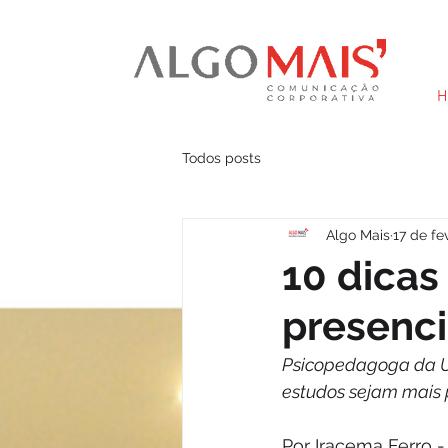
H
Todos posts
Algo Mais
17 de fe
10 dicas
presenci
Psicopedagoga da Un
estudos sejam mais 
Por Iracema Ferro -