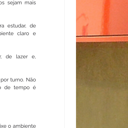
os sejam mais 
a estudar, de 
ente claro e 
, de lazer e, 
por turno. Não 
o de tempo é 
ixe o ambiente 