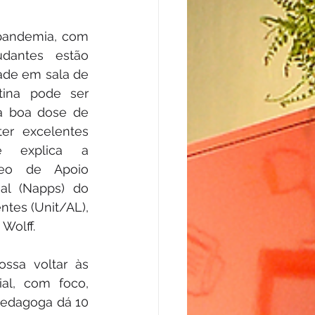
pandemia, com 
dantes estão 
ade em sala de 
tina pode ser 
 boa dose de 
er excelentes 
 explica a 
eo de Apoio 
al (Napps) do 
ntes (Unit/AL), 
Wolff.
ssa voltar às 
al, com foco, 
opedagoga dá 10 