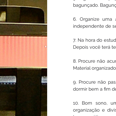
bagunçado. Bagunç
6. Organize uma a
independente de se
7. Na hora do estud
Depois você terá te
8. Procure não acum
Material organizad
9. Procure não pa
dormir bem a fim de
10. Bom sono, um
organização e divi