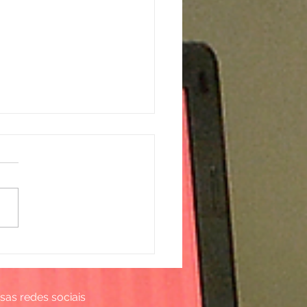
l Premiado: entrega de
mios
sas redes sociais