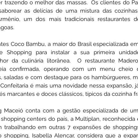
 trazendo o melhor das massas.  Os clientes do Pa
borear as delícias de uma mistura das cozinhas
Armênio, um dos mais tradicionais restaurantes de
goas. 
tes Coco Bambu, a maior do Brasil especializada em 
e Shopping para instalar a sua primeira unidad
or da culinária litorânea.  O restaurante Mader
ia confirmada, operando com um menu cheio de
s, saladas e com destaque para os hambúrgueres, ma
Confeitaria é mais uma novidade nessa expansão, já
fés marcantes e doces clássicos, típicos da cozinha f
 Maceió conta com a gestão especializada de um
 shopping centers do país, a Multiplan, reconhecida
 trabalhando em outras 7 expansões de shoppings p
 shopping, Isabella Alencar, considera que a expa