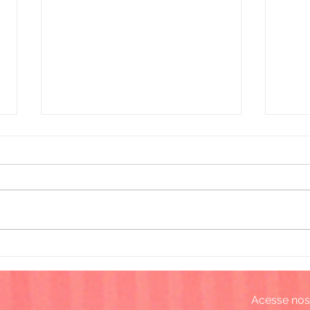
Doação de 600 cestas
Nata
básicas
prê
Acesse nos