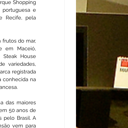
rque Shopping 
 portuguesa e 
 Recife, pela 
frutos do mar, 
e em Maceió, 
o Steak House 
 variedades, 
rca registrada 
 conhecida na 
rancesa.
a das maiores 
 em 50 anos de 
elo Brasil. A 
nsão vem para 