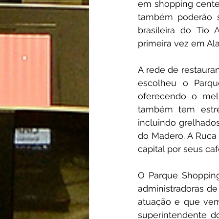
em shopping center
também poderão sa
brasileira do Tio 
primeira vez em Ala
A rede de restauran
escolheu o Parqu
oferecendo o melh
também tem estre
incluindo grelhado
do Madero. A Ruca 
capital por seus ca
O Parque Shopping
administradoras de
atuação e que vem
superintendente do