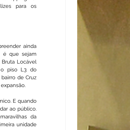
izes para os 
reender ainda 
 é que sejam 
Bruta Locável 
 o piso L3 do 
bairro de Cruz 
 expansão.
ico. E quando 
ar ao público. 
aravilhas da 
imeira unidade 