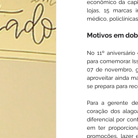
econômico da capit
lojas, 15 marcas
médico, policlínica
Motivos em do
No 11º aniversário
para comemorar. Iss
07 de novembro, g
aproveitar ainda m
se prepara para rec
Para a gerente de
coração dos alago
diferencial por co
em ter proporcion
promoções, lazer e