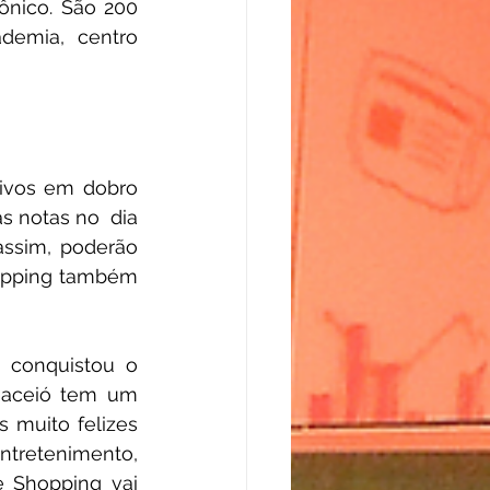
nico. São 200 
demia, centro 
ivos em dobro 
 notas no  dia 
ssim, poderão 
hopping também 
 conquistou o 
Maceió tem um 
muito felizes 
tretenimento, 
 Shopping vai 