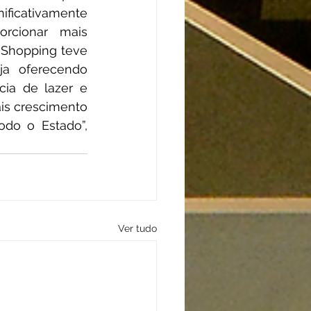
ficativamente 
cionar mais 
Shopping teve 
a oferecendo 
ia de lazer e 
is crescimento 
do o Estado”, 
Ver tudo