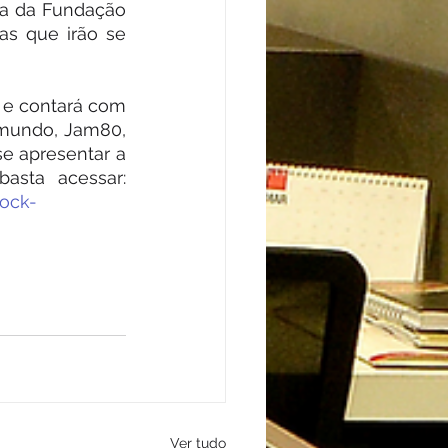
ia da Fundação 
s que irão se 
 e contará com 
mundo, Jam80, 
e apresentar a 
basta acessar:
ock-
Ver tudo