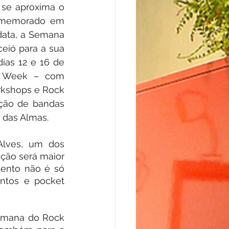
 se aproxima o 
omemorado em 
data, a Semana 
eió para a sua 
dias 12 e 16 de 
k Week – com 
rkshops e Rock 
ção de bandas 
 das Almas.
lves, um dos 
ção será maior 
ento não é só 
tos e pocket 
emana do Rock 