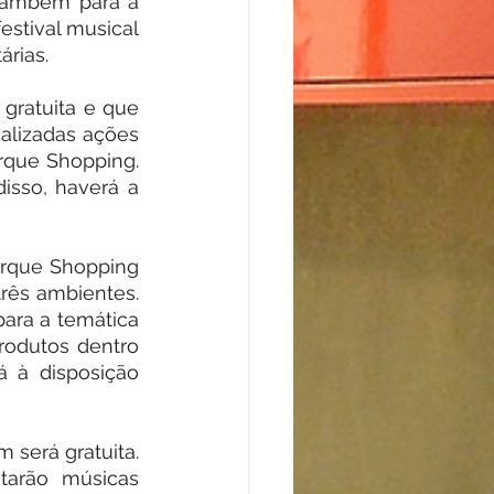
também para a 
stival musical 
árias.
gratuita e que 
alizadas ações 
rque Shopping. 
isso, haverá a 
arque Shopping 
rês ambientes. 
ara a temática 
odutos dentro 
 à disposição 
será gratuita. 
tarão músicas 