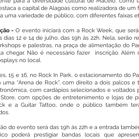
ente para a diversidade cultural de Maceió, como 
staca a capital de Alagoas como realizadora de um fe
ra uma variedade de público, com diferentes faixas et
ção -
 O evento iniciará com a Rock Week, que será 
 dias 12 e 14 de julho, das 19h às 22h. Nela, serão re
rkshops e palestras, na praça de alimentação do Pa
sta chegar. Não é necessário fazer  inscrição. Além d
splays no local.
es, 15 e 16, no Rock In Park, o estacionamento do P
 uma “Arena de Rock”, com direito a dois palcos e t
stronômica, com cardápios selecionados e voltados p
Store, com opções de entretenimento e lojas de pr
ck e a Guitar Tattoo, onde o público também terá
dos.
ação do evento será das 19h às 22h e a entrada também 
ico poderá prestigiar bandas locais que apresen