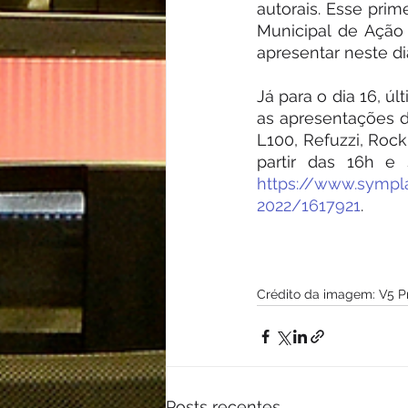
autorais. Esse prim
Municipal de Ação 
apresentar neste di
Já para o dia 16, ú
as apresentações d
L100, Refuzzi, Rock
partir das 16h e 
https://www.sympl
2022/1617921
.
Crédito da imagem: V5 
Posts recentes