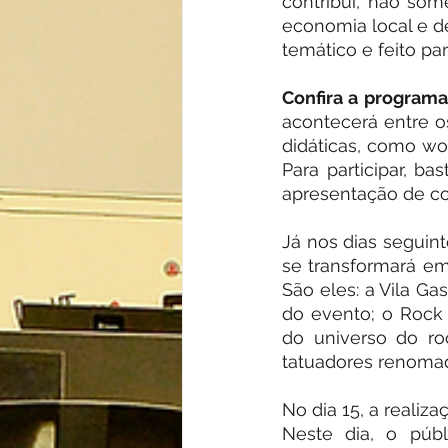
contribui, não som
economia local e de
temático e feito pa
Confira a programa
acontecerá entre os
didáticas, como wo
Para participar, ba
apresentação de co
Já nos dias seguint
se transformará em
São eles: a Vila Ga
do evento; o Rock 
do universo do ro
tatuadores renoma
No dia 15, a realiz
Neste dia, o públ