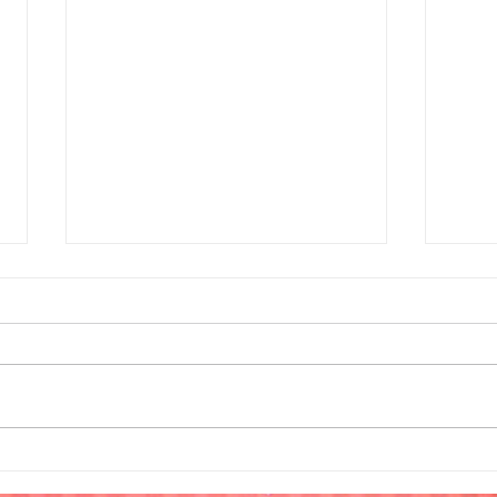
Doação de 600 cestas
Nata
básicas
prê