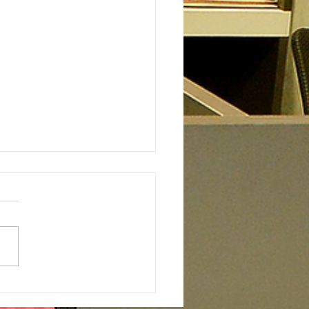
l Premiado: entrega de
mios