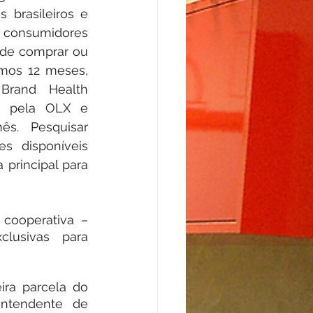
brasileiros e 
nsumidores 
de comprar ou 
imos 12 meses, 
rand Health 
a pela OLX e 
s. Pesquisar 
s disponíveis 
principal para 
cooperativa – 
usivas para 
ra parcela do 
ntendente de 