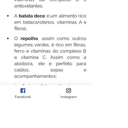
antioxidantes;  
A 
batata doce
 é um alimento rico 
em betacarotenos, vitaminas A e 
fibras; 
O
 repolho
, assim como outros 
legumes verdes, é rico em fibras, 
ferro e vitaminas do complexo B 
e vitamina C. Assim como a 
abóbora, ele é perfeito para 
caldos, sopas e 
acompanhamentos; 
As
 frutas cítricas
 são ricas em 
valor nutricional, vitamina C, 
Facebook
Instagram
fibras, antioxidantes e ácido fólico. 
Elas podem ser consumidas o 
ano todo, mas são ideais para o 
outono.