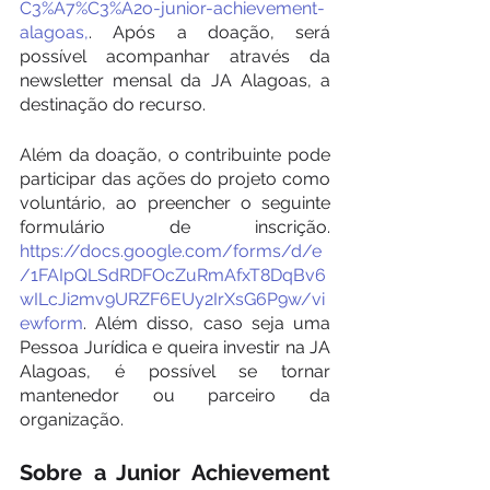
C3%A7%C3%A2o-junior-achievement-
alagoas,
. Após a doação, será 
possível acompanhar através da 
newsletter mensal da JA Alagoas, a 
destinação do recurso.
Além da doação, o contribuinte pode 
participar das ações do projeto como 
voluntário, ao preencher o seguinte 
formulário de inscrição. 
https://docs.google.com/forms/d/e
/1FAIpQLSdRDFOcZuRmAfxT8DqBv6
wILcJi2mv9URZF6EUy2IrXsG6P9w/vi
ewform
. Além disso, caso seja uma 
Pessoa Jurídica e queira investir na JA 
Alagoas, é possível se tornar 
mantenedor ou parceiro da 
organização.
Sobre a Junior Achievement 