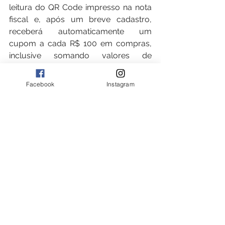
leitura do QR Code impresso na nota 
fiscal e, após um breve cadastro, 
receberá automaticamente um 
cupom a cada R$ 100 em compras, 
inclusive somando valores de 
diferentes lojas participantes.
Facebook
Instagram
Entre os prêmios desta edição estão 
um BYD King Sedan 0 km, uma moto 
e vale-compras em empresas de 
diversos segmentos. O lançamento 
oficial acontecerá em 3 de novembro, 
quando será divulgado o link para 
validação dos cupons, e a campanha 
terá início em 10 de novembro.