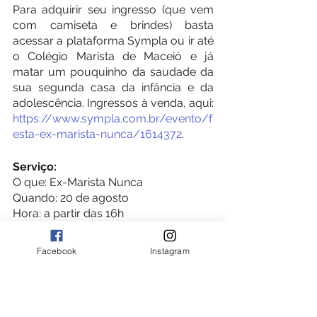
Para adquirir seu ingresso (que vem 
com camiseta e brindes) basta 
acessar a plataforma Sympla ou ir até 
o Colégio Marista de Maceió e já 
matar um pouquinho da saudade da 
sua segunda casa da infância e da 
adolescência. Ingressos à venda, aqui: 
https://www.sympla.com.br/evento/f
esta-ex-marista-nunca/1614372
.
Serviço:
O que: Ex-Marista Nunca
Quando: 20 de agosto
Hora: a partir das 16h
Vendas: 
https://www.sympla.com.br/evento/f
Facebook
Instagram
esta-ex-marista-nunca/1614372
Valor: R$ 120, por pessoa
Bandas: Intocáveis do Pagode, $ifrão, 
PV Mello, Cannibal e DJ Peixe.