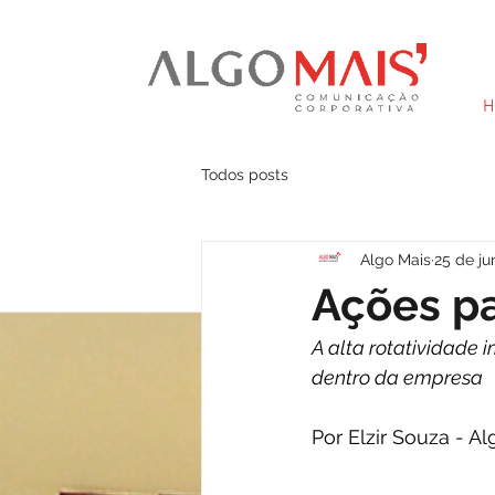
H
Todos posts
Algo Mais
25 de ju
Ações pa
A alta rotatividade 
dentro da empresa
Por Elzir Souza - A