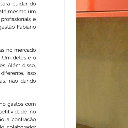
ara cuidar do 
 até mesmo um 
ofissionais e 
gestão Fabiano 
as no mercado 
. Um deles é o 
s. Além disso, 
ferente, isso 
as, não dando 
omo gastos com 
titividade no 
o a contração 
o colaborador 