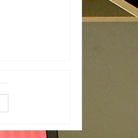
l Premiado: entrega de
mios