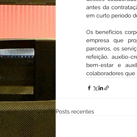
antes da contrataçã
em curto período de
Os benefícios corp
empresa que prop
parceiros, os serv
refeição, auxílio-c
bem-estar e auxíl
colaboradores que 
Posts recentes