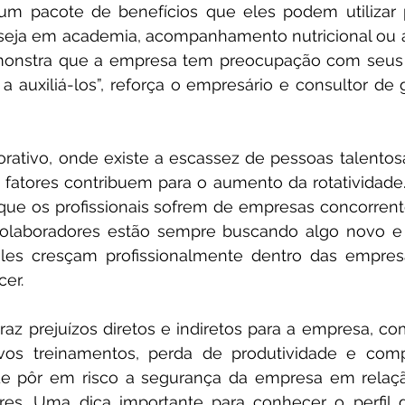
um pacote de benefícios que eles podem utilizar p
 seja em academia, acompanhamento nutricional ou
monstra que a empresa tem preocupação com seus pr
a auxiliá-los”, reforça o empresário e consultor de 
ativo, onde existe a escassez de pessoas talentos
s fatores contribuem para o aumento da rotatividade
que os profissionais sofrem de empresas concorrente
olaboradores estão sempre buscando algo novo e di
 eles cresçam profissionalmente dentro das empres
er.
 traz prejuízos diretos e indiretos para a empresa, c
vos treinamentos, perda de produtividade e compe
de pôr em risco a segurança da empresa em relaçã
res. Uma dica importante para conhecer o perfil d