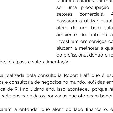
Manter o colaborador mot
ser uma preocupação p
setores comerciais. 
passaram a utilizar estra
além de um bom salá
ambiente de trabalho ag
investiram em serviços co
ajudam a melhorar a qual
do profissional dentro e fo
e, totalpass e vale-alimentação.
 realizada pela consultoria Robert Half, que é esp
os e consultoria de negócios no mundo, 40% das emp
ica de RH no último ano. Isso aconteceu porque h
 parte dos candidatos por vagas que ofereçam benefí
aram a entender que além do lado financeiro, exi