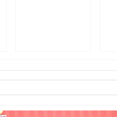
Doação de 600 cestas
Nata
básicas
prê