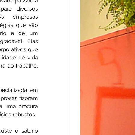
ivado passou a 
ara diversos 
As empresas 
tégias que vão 
rio e de um 
radável. Elas 
rporativos que 
idade de vida 
ra do trabalho, 
ecializada em 
resas fizeram 
á uma procura 
cios robustos.
ste o salário 