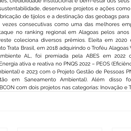
s, credibilidade institucional e bem-estar dos seus 
stentabilidade, desenvolve projetos e ações como a
bricação de tijolos e a destinação das geobags para a
r 7 vezes consecutivas como uma das melhores emp
taque no ranking regional em Alagoas pelos anos d
reste coleciona diversos prêmios. Eleita em 2020
uto Trata Brasil, em 2018 adquirindo o Troféu Alagoas 
 Ambiente AL, foi premiada pela ABES em 2022 c
ergia ativa e reativa no PNQS 2022 – PEOS (Eficiênc
iental) e 2023 com o Projeto Gestão de Pessoas PN
tão em Saneamento Ambiental). Além disso foi
BCON com dois projetos nas categorias: Inovação e Té