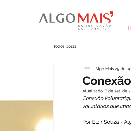
H
Todos posts
Algo Mais
29 de a
Conexão
Atualizado:
6 de set. de 
Conexão Voluntarigu
voluntárias que im
Por Elzir Souza - A