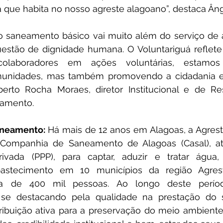
a que habita no nosso agreste alagoano”, destaca Âng
 saneamento básico vai muito além do serviço de á
estão de dignidade humana. O Voluntariguá reflete 
colaboradores em ações voluntárias, estamos
unidades, mas também promovendo a cidadania e 
rto Rocha Moraes, diretor Institucional e de Res
eamento.
aneamento: 
Há mais de 12 anos em Alagoas,
a Agres
Companhia de Saneamento de Alagoas (Casal), at
Privada (PPP), para captar, aduzir e tratar água,
astecimento em 10 municípios da região Agrest
ca de 400 mil pessoas. Ao longo deste períod
e destacando pela qualidade na prestação do se
ibuição ativa para a preservação do meio ambiente,