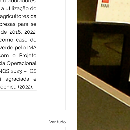
colaboradores. 
 utilização do 
gricultores da 
resas para se 
e 2018, 2022, 
 como case de 
Verde pelo IMA 
om o Projeto 
ia Operacional 
QS 2023 – IGS 
 agraciada e 
cnica (2022).
Ver tudo