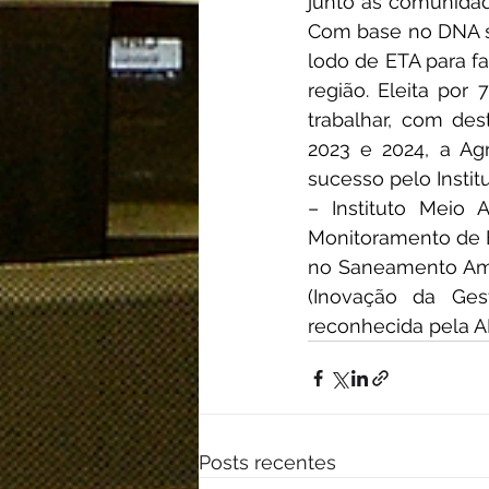
junto às comunidade
Com base no DNA su
lodo de ETA para fa
região. Eleita po
trabalhar, com des
2023 e 2024, a Ag
sucesso pelo Instit
– Instituto Meio
Monitoramento de En
no Saneamento Amb
(Inovação da Ges
reconhecida pela A
Posts recentes