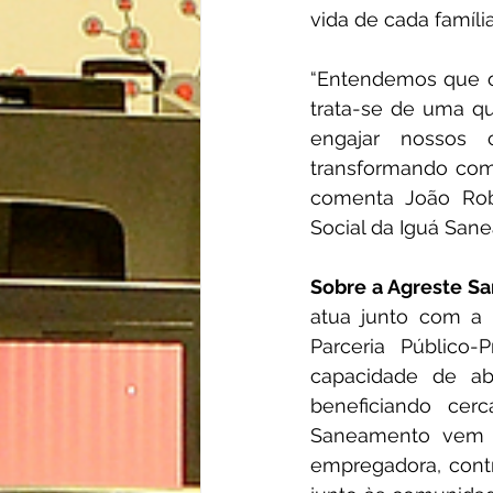
vida de cada famíli
“Entendemos que o
trata-se de uma qu
engajar nossos 
transformando com
comenta João Robe
Social da Iguá San
Sobre a Agreste S
atua junto com a 
Parceria Público-
capacidade de ab
beneficiando cer
Saneamento vem s
empregadora, contr