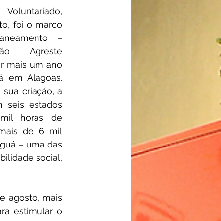
luntariado, 
o, foi o marco 
aneamento – 
ão Agreste 
r mais um ano 
á em Alagoas. 
sua criação, a 
m seis estados 
mil horas de 
ais de 6 mil 
Iguá – uma das 
lidade social, 
 agosto, mais 
a estimular o 