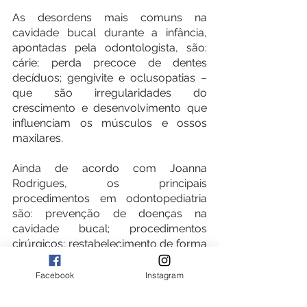
As desordens mais comuns na 
cavidade bucal durante a infância, 
apontadas pela odontologista, são: 
cárie; perda precoce de dentes 
decíduos; gengivite e oclusopatias 
– 
que são irregularidades do 
crescimento e desenvolvimento que 
influenciam os músculos e ossos 
maxilares.
Ainda de acordo com Joanna 
Rodrigues, os principais 
procedimentos em odontopediatria 
são: prevenção de doenças na 
cavidade bucal; procedimentos 
cirúrgicos; restabelecimento de forma 
e funções de dentes acometidos pela 
doença cárie e interceptação e 
Facebook
Instagram
correção oclusopatia.