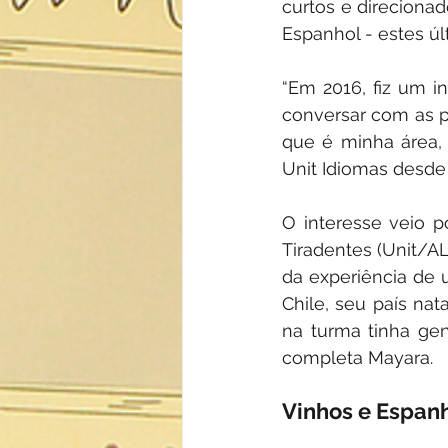
curtos e direciona
Espanhol - estes úl
“Em 2016, fiz um in
conversar com as p
que é minha área, 
Unit Idiomas desde
O interesse veio p
Tiradentes (Unit/AL)
da experiência de 
Chile, seu país nat
na turma tinha ge
completa Mayara.
Vinhos e Espan