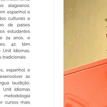
s alagoanos, 
em espanhol e 
s culturais e 
o de países 
os estudantes 
e 24 anos, e 
ues, 42, têm 
 Unit Idiomas, 
 tradicionais.
s, espanhol e 
esenvolver as 
ngua (audição, 
a Unit Idiomas 
metodologia 
er cursos mais 