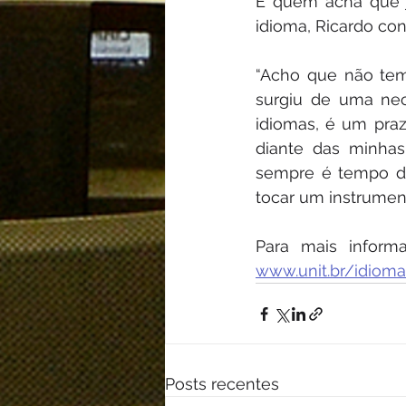
E quem acha que j
idioma, Ricardo con
“Acho que não tem
surgiu de uma nec
idiomas, é um pra
diante das minhas
sempre é tempo de
tocar um instrument
www.unit.br/idioma
Posts recentes