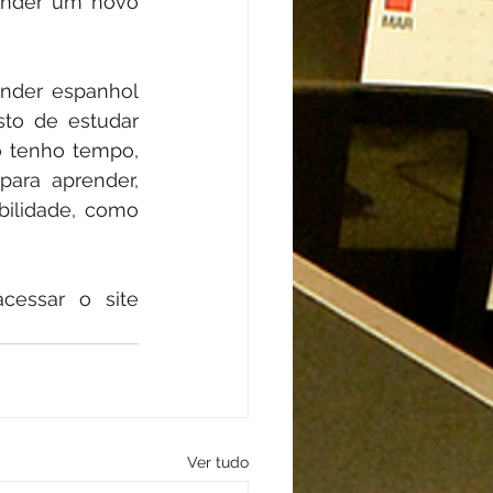
ender um novo 
nder espanhol 
to de estudar 
 tenho tempo, 
ara aprender, 
ilidade, como 
Para mais informações sobre os cursos da Unit Idiomas, basta acessar o site 
Ver tudo