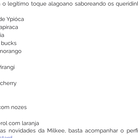
 o legítimo toque alagoano saboreando os queridinh
 de Ypióca 
apiraca 
ia 
 bucks 
 morango 
irangi 
cherry 
 com nozes 
rol com laranja
stard
. 