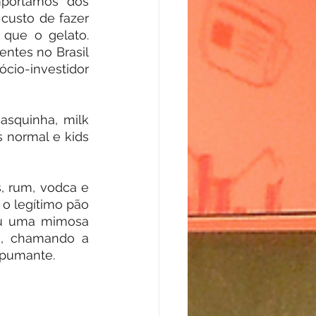
mportamos dos 
custo de fazer 
que o gelato. 
tes no Brasil 
cio-investidor 
squinha, milk 
 normal e kids 
 rum, vodca e 
o legítimo pão 
u uma mimosa 
e, chamando a 
spumante.