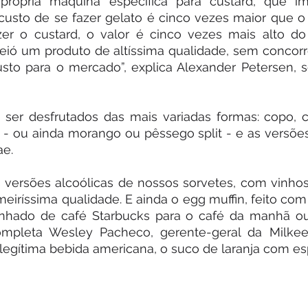
 própria máquina específica para custard, que i
custo de se fazer gelato é cinco vezes maior que o 
zer o custard, o valor é cinco vezes mais alto do 
ó um produto de altíssima qualidade, sem concorren
to para o mercado”, explica Alexander Petersen, só
er desfrutados das mais variadas formas: copo, ca
 - ou ainda morango ou pêssego split - e as versões
ae.
ersões alcoólicas de nossos sorvetes, com vinhos,
iríssima qualidade. E ainda o egg muffin, feito com 
nhado de café Starbucks para o café da manhã o
ompleta Wesley Pacheco, gerente-geral da Milke
 legítima bebida americana, o suco de laranja com e