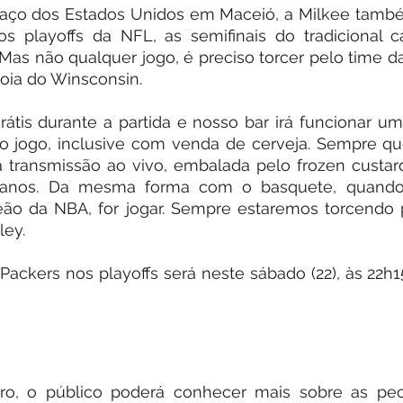
aço dos Estados Unidos em Maceió, a Milkee também
s playoffs da NFL, as semifinais do tradicional 
Mas não qualquer jogo, é preciso torcer pelo time da
joia do Winsconsin.
átis durante a partida e nosso bar irá funcionar um
o jogo, inclusive com venda de cerveja. Sempre qu
 a transmissão ao vivo, embalada pelo frozen custa
oanos. Da mesma forma com o basquete, quando
ão da NBA, for jogar. Sempre estaremos torcendo p
ley.
Packers nos playoffs será neste sábado (22), às 22h15
iro, o público poderá conhecer mais sobre as pecu