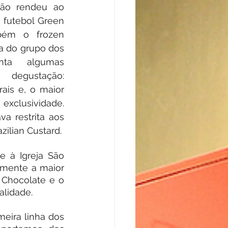
ão rendeu ao 
futebol Green 
ém o frozen 
a do grupo dos 
nta algumas 
 degustação: 
rais e, o maior 
exclusividade. 
a restrita aos 
ilian Custard.
e à Igreja São 
mente a maior 
 Chocolate e o 
alidade.
eira linha dos 