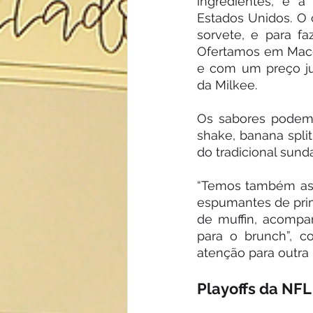
ingredientes, é a
Estados Unidos. O 
sorvete, e para fa
Ofertamos em Macei
e com um preço jus
da Milkee.
Os sabores podem s
shake, banana split
do tradicional sund
“Temos também as v
espumantes de prime
de muffin, acompa
para o brunch”, c
atenção para outra
Playoffs da NFL