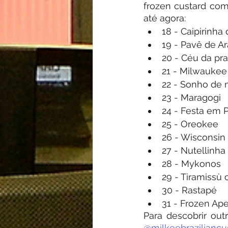
frozen custard com
até agora:
18 - Caipirinha
19 - Pavê de Ar
20 - Céu da pra
21 - Milwaukee
22 - Sonho de
23 - Maragogi 
24 - Festa em P
25 - Oreokee
26 - Wisconsin 
27 - Nutellinha 
28 - Mykonos 
29 - Tiramissù
30 - Rastapé 
31 - Frozen Ape
@milkeebraziliancu