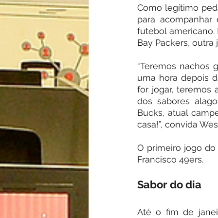
Como legítimo ped
para acompanhar o
futebol americano. 
Bay Packers, outra 
“Teremos nachos gr
uma hora depois d
for jogar, teremos
dos sabores alag
Bucks, atual campe
casa!”, convida Wes
O primeiro jogo do 
Francisco 49ers.
Sabor do dia
Até o fim de jane