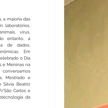
 a maioria das 
laboratórios, 
imais, vírus, 
o entanto, a 
a de dados, 
onômicas. Em 
elebrado o Dia 
s e Meninas na 
), conversamos 
, Mestrado e 
ílvia Beatriz 
/São Carlos e 
tecnologia da 