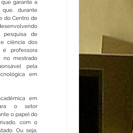
que garante a 
 que, durante 
e do Centro de 
esenvolvendo 
 pesquisa de 
e ciência dos 
 é professora 
o no mestrado 
sponsável pela 
ecnológica em 
acadêmica em 
ara o setor 
ante o papel do 
ivado, com o 
ado. Ou seja, 