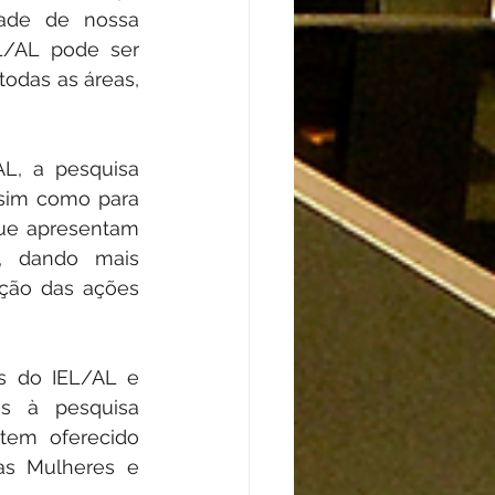
ade de nossa 
L/AL pode ser 
odas as áreas, 
L, a pesquisa 
sim como para 
que apresentam 
, dando mais 
ção das ações 
 do IEL/AL e 
s à pesquisa 
tem oferecido 
as Mulheres e 