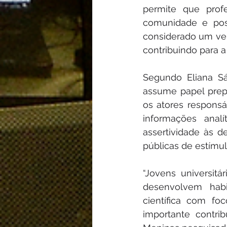
permite que prof
comunidade e poss
considerado um ver
contribuindo para a
Segundo Eliana Sá
assume papel prep
os atores responsá
informações anal
assertividade às 
públicas de estímu
“Jovens universit
desenvolvem habi
científica com fo
importante contri