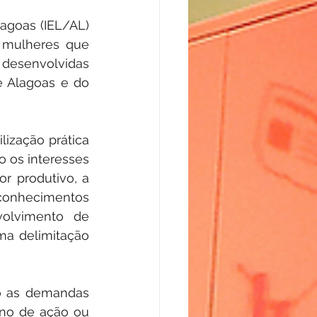
agoas (IEL/AL) 
 mulheres que 
 desenvolvidas 
 Alagoas e do 
ização prática 
 os interesses 
r produtivo, a 
conhecimentos 
lvimento de 
a delimitação 
o as demandas 
no de ação ou 