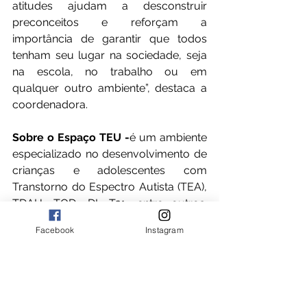
atitudes ajudam a desconstruir 
preconceitos e reforçam a 
importância de garantir que todos 
tenham seu lugar na sociedade, seja 
na escola, no trabalho ou em 
qualquer outro ambiente”, destaca a 
coordenadora.
Sobre o Espaço TEU -
é um ambiente 
especializado no desenvolvimento de 
crianças e adolescentes com 
Transtorno do Espectro Autista (TEA), 
TDAH, TOD, DI, T21, entre outros. 
Conta com uma equipe 
Facebook
Instagram
interdisciplinar qualificada, composta 
por médicos, psicólogos, 
fisioterapeutas, terapeutas 
ocupacionais, fonoaudiólogos e 
outros profissionais que trabalham 