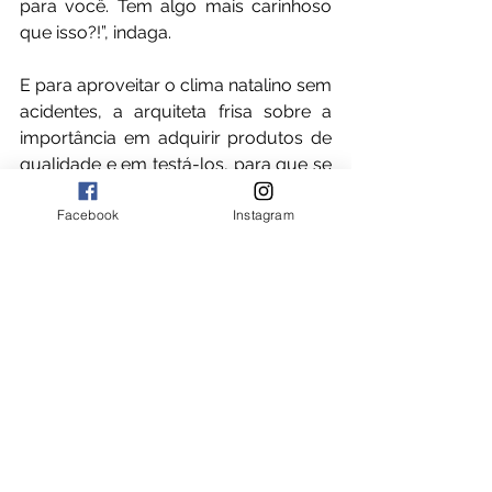
para você. Tem algo mais carinhoso 
que isso?!”, indaga. 
E para aproveitar o clima natalino sem 
acidentes, a arquiteta frisa sobre a 
importância em adquirir produtos de 
qualidade e em testá-los, para que se 
evite qualquer infortúnio.
Facebook
Instagram
“É preciso ter alguns cuidados, como 
a qualidade do pisca-pisca, para 
evitar curtos circuitos e acidentes 
domésticos. Outro item que pode 
trazer problemas são produtos com 
brilho e sem qualidade, que podem 
deixar a sua casa permanentemente 
brilhosa”, enfatiza.