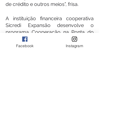
de crédito e outros meios”, frisa.
A instituição financeira cooperativa 
Sicredi Expansão desenvolve o 
programa Cooperação na Ponta do 
Lápis, que ajuda a disseminar 
informações sobre educação 
Facebook
Instagram
financeira para que as pessoas 
possam ter uma relação mais 
consciente com os próprios ganhos. 
Através desse programa, a Sicredi 
Expansão promove palestras e 
oficinas, não apenas para associados 
da instituição, como para toda a 
comunidade.
Ver tudo
Posts recentes