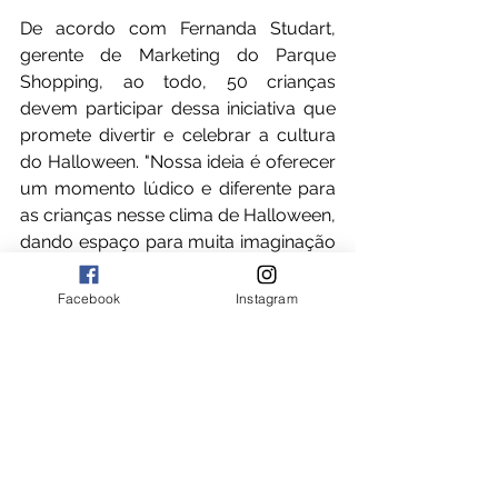
De acordo com Fernanda Studart, 
gerente de Marketing do Parque 
Shopping, ao todo, 50 crianças 
devem participar dessa iniciativa que 
promete divertir e celebrar a cultura 
do Halloween. "Nossa ideia é oferecer 
um momento lúdico e diferente para 
as crianças nesse clima de Halloween, 
dando espaço para muita imaginação 
e alegria. A gente acredita que é 
sempre importante estimular a 
Facebook
Instagram
brincadeira e a diversão dos nossos 
pequenos", destaca Fernanda.
Ver tudo
Posts recentes