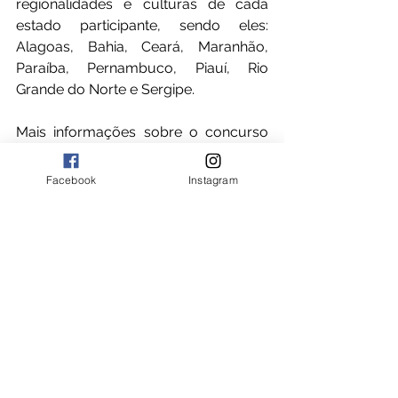
regionalidades e culturas de cada 
estado participante, sendo eles: 
Alagoas, Bahia, Ceará, Maranhão, 
Paraíba, Pernambuco, Piauí, Rio 
Grande do Norte e Sergipe.
Mais informações sobre o concurso 
podem ser obtidas 
em
sicredine.com.br/concursofotografico
Facebook
Instagram
.
Ver tudo
Posts recentes