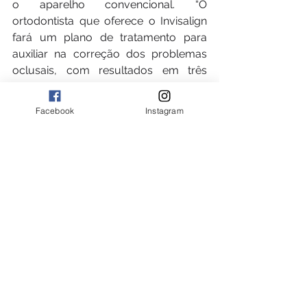
o aparelho convencional. “O 
ortodontista que oferece o Invisalign 
fará um plano de tratamento para 
auxiliar na correção dos problemas 
oclusais, com resultados em três 
meses para os casos mais simples até 
trinta meses, nos casos mais 
Facebook
Instagram
complexos”, esclarece.
Mais informações sobre os 
alinhadores Invisalign, basta acessar o 
perfil do instagram 
@dra.andressa_lira
, ou pelos telefones 
(82) 98137-7989 (Maceió) e (82) 99976-
4190 (Arapiraca).