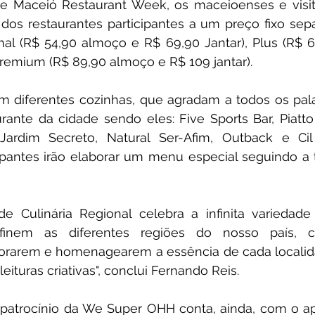
 Maceió Restaurant Week, os maceioenses e visit
dos restaurantes participantes a um preço fixo sepa
onal (R$ 54,90 almoço e R$ 69,90 Jantar), Plus (R$ 
Premium (R$ 89,90 almoço e R$ 109 jantar).
 diferentes cozinhas, que agradam a todos os palad
rante da cidade sendo eles: Five Sports Bar, Piatto
Jardim Secreto, Natural Ser-Afim, Outback e Cil
cipantes irão elaborar um menu especial seguindo a 
e Culinária Regional celebra a infinita variedade
finem as diferentes regiões do nosso país, c
lorarem e homenagearem a essência de cada localida
eleituras criativas", conclui Fernando Reis.
patrocínio da We Super OHH conta, ainda, com o ap