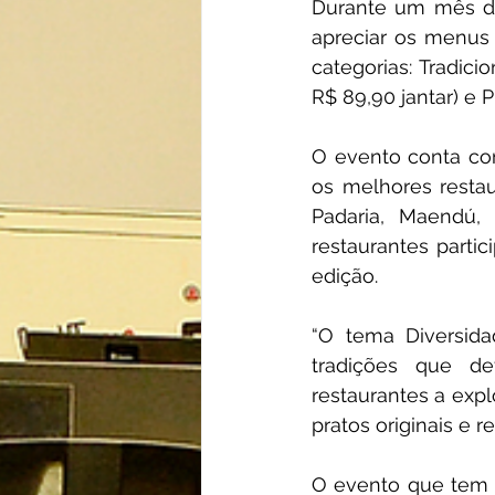
Durante um mês de
apreciar os menus 
categorias: Tradici
R$ 89,90 jantar) e 
O evento conta com
os melhores restau
Padaria, Maendú, 
restaurantes parti
edição.
“O tema Diversidad
tradições que de
restaurantes a exp
pratos originais e r
O evento que tem 