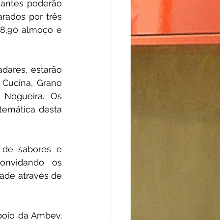
antes poderão 
rados por três 
68,90 almoço e 
ares, estarão 
 Cucina, Grano 
 Nogueira. Os 
temática desta 
 de sabores e 
onvidando os 
de através de 
oio da Ambev. 