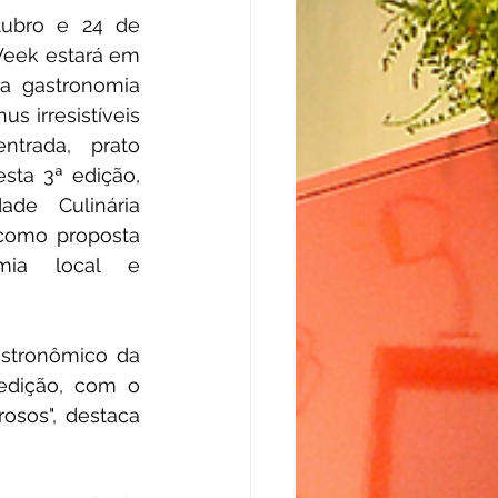
ubro e 24 de 
eek estará em 
 gastronomia 
 irresistíveis 
rada, prato 
sta 3ª edição, 
de Culinária 
 como proposta 
ia local e 
stronômico da 
edição, com o 
sos", destaca 