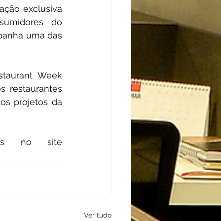
ção exclusiva 
nsumidores do 
panha uma das 
taurant Week 
 restaurantes 
s projetos da 
Confiram todos os restaurantes participantes e menus no site 
Ver tudo