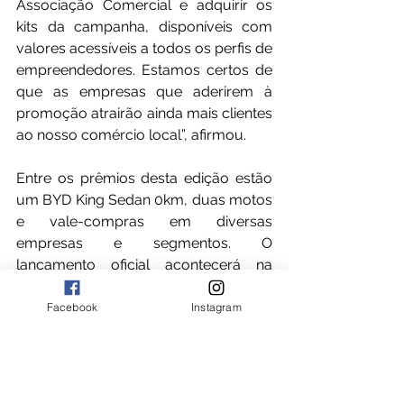
Associação Comercial e adquirir os 
kits da campanha, disponíveis com 
valores acessíveis a todos os perfis de 
empreendedores. Estamos certos de 
que as empresas que aderirem à 
promoção atrairão ainda mais clientes 
ao nosso comércio local”, afirmou.
Entre os prêmios desta edição estão 
um BYD King Sedan 0km, duas motos 
e vale-compras em diversas 
empresas e segmentos. O 
lançamento oficial acontecerá na 
primeira semana de novembro. As 
lojas interessadas em participar 
Facebook
Instagram
podem garantir adesão pelo telefone 
(82) 3597-8550 ou WhatsApp (82) 
99992-6894.