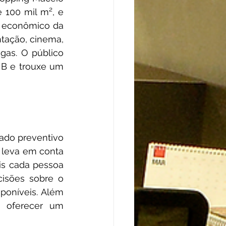
100 mil m², e 
 econômico da 
tação, cinema, 
gas. O público 
B e trouxe um 
do preventivo 
leva em conta 
is cada pessoa 
isões sobre o 
poníveis. Além 
a oferecer um 