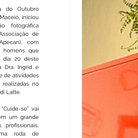
 do Outubro 
aceió, iniciou 
 fotográfica 
Associação de 
pecan), com 
e homens que 
dia 20 deste 
Dra. Ingrid e 
 de atividades 
 realizadas no 
di Latte.
“Cuide-se” vai 
em um grande 
profissionais, 
ma roda de 