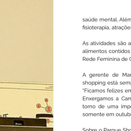
saúde mental. Além
fisioterapia, atraç
As atividades são a
alimentos contidos
Rede Feminina de 
A gerente de Mark
shopping está semp
“Ficamos felizes e
Enxergamos a Cam
torno de uma impo
somente em outubro
Sobre o Parque Sho