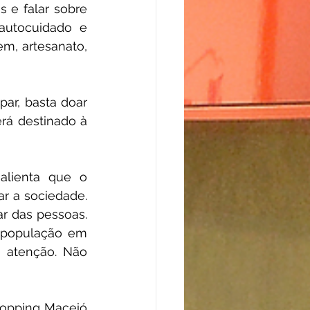
s e falar sobre 
utocuidado e 
m, artesanato, 
ar, basta doar 
rá destinado à 
lienta que o 
r a sociedade. 
r das pessoas. 
população em 
 atenção. Não 
opping Maceió 