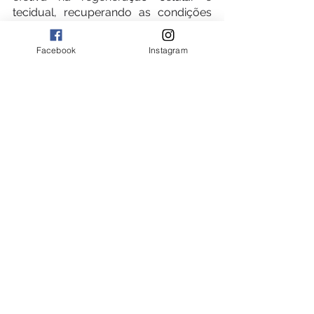
tecidual, recuperando as condições 
físicas e a função de órgãos 
comprometidos”, enumera.
Facebook
Instagram
Para obter mais informações sobre a 
ozonioterapia e seu uso nas sequelas 
da Covid-19, basta acessar o 
instagram 
@esteticamais.saude
 e 
agendar uma avaliação com a 
especialista.
Ver tudo
Posts recentes