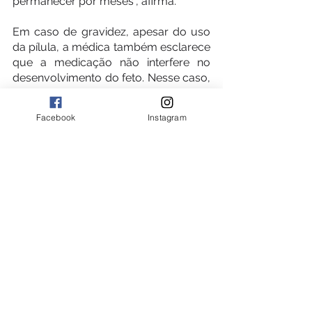
permanecer por meses”, afirma.
Em caso de gravidez, apesar do uso 
da pílula, a médica também esclarece 
que a medicação não interfere no 
desenvolvimento do feto. Nesse caso, 
o hormônio da pílula atua na 
manutenção da gravidez ao invés de 
Facebook
Instagram
interrompê-la ou de causar danos ao 
bebê. “Além da pílula do dia seguinte, 
há outros métodos contraceptivos 
clássicos, usados antes das relações, 
como os anticoncepcionais 
hormonais, diafragma, camisinha, DIU, 
entre outros”, reforça.
Por fim, a médica ressalta que, para 
casos de estupro, o SUS oferece a 
medicação gratuitamente em locais 
de referência de saúde da mulher. Já 
em outras situações, como as 