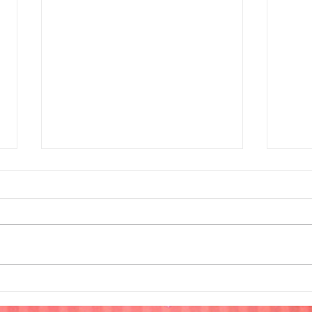
Doação de 600 cestas
Nata
básicas
prê