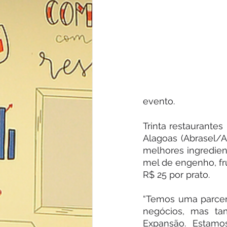
evento.
Trinta restaurante
Alagoas (Abrasel/A
melhores ingredient
mel de engenho, fru
R$ 25 por prato. 
“Temos uma parceri
negócios, mas ta
Expansão. Estamo