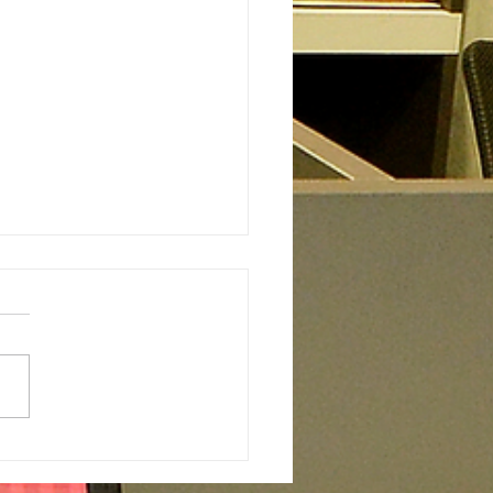
l Premiado: entrega de
mios