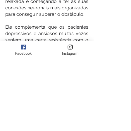
relaxada e começando a ter as suas 
conexões neuronais mais organizadas 
para conseguir superar o obstáculo.
Ele complementa que os pacientes 
depressivos e ansiosos muitas vezes 
sentem uma certa resistência com o 
tratamento medicamentoso, que dá 
um “empurrãozinho” para os níveis de 
Facebook
Instagram
neurotransmissores e de hormônios 
dos pacientes. O animal pode auxiliar 
até nisso, fazendo com que ele tenha 
uma adesão maior ao uso da 
medicação, para que ele consiga 
interagir mais com o processo 
psicoterapêutico. “As coisas vão 
começar a fazer bem porque aquele 
animal está provocando no paciente 
essa sensação de bem-estar, 
trazendo aí essa liberação dos 
neurotransmissores essenciais”, frisa.