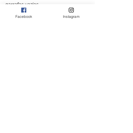
garrafas vazias.
Facebook
Instagram
Ver tudo
Posts recentes