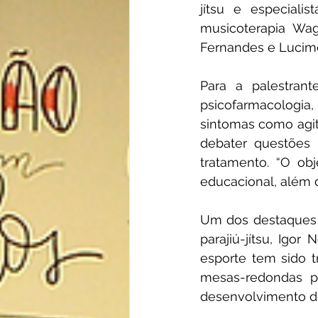
jítsu e especiali
musicoterapia Wa
Fernandes e Lucime
Para a palestrant
psicofarmacologia,
sintomas como agita
debater questões 
tratamento. “O obj
educacional, além de
Um dos destaques 
parajiú-jítsu, Igo
esporte tem sido t
mesas-redondas p
desenvolvimento d