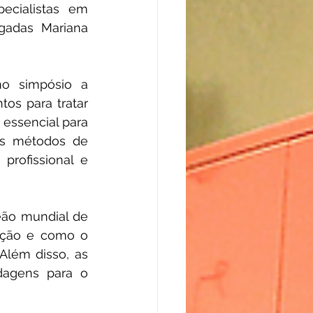
ecialistas em 
adas Mariana 
no simpósio a 
s para tratar 
essencial para 
os métodos de 
profissional e 
ão mundial de 
ração e como o 
lém disso, as 
agens para o 