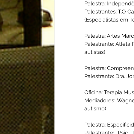
Palestra: Independ
Palestrantes: T.O 
(Especialistas em T
Palestra: Artes Marc
Palestrante: Atleta 
autistas)
Palestra: Compreen
Palestrante: Dra. J
Oficina: Terapia Mus
Mediadores: Wagne
autismo)
Palestra: Especific
Palestrante: Psic