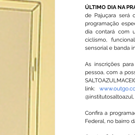
ÚLTIMO DIA NA PR
de Pajuçara será 
programação especi
dia contará com um
ciclismo, funciona
sensorial e banda in
As inscrições par
pessoa, com a poss
SALTOAZULMACEIO15
link: 
www.outgo.co
@institutosaltoazul,
Confira a programaç
Federal, no bairro d