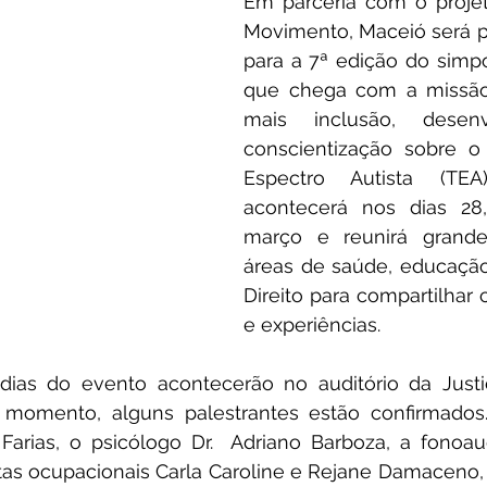
Em parceria com o proje
Movimento, Maceió será p
para a 7ª edição do simpós
que chega com a missão
mais inclusão, desenv
conscientização sobre o 
Espectro Autista (TEA
acontecerá nos dias 28
março e reunirá grand
áreas de saúde, educação
Direito para compartilhar
e experiências.
dias do evento acontecerão no auditório da Justiç
e momento, alguns palestrantes estão confirmados. 
 Farias, o psicólogo Dr.  Adriano Barboza, a fonoau
tas ocupacionais Carla Caroline e Rejane Damaceno, o