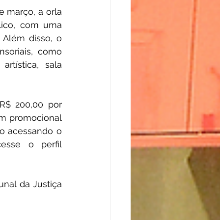
e março, a orla 
lico, com uma 
Além disso, o 
soriais, como 
rtística, sala 
R$ 200,00 por 
m promocional 
o acessando o 
sse o perfil 
nal da Justiça 