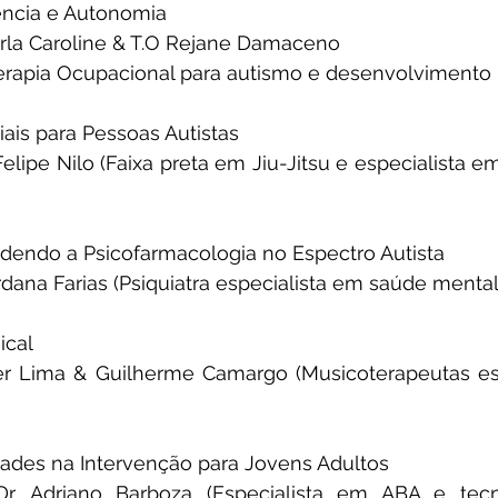
ência e Autonomia
Carla Caroline & T.O Rejane Damaceno
erapia Ocupacional para autismo e desenvolvimento i
iais para Pessoas Autistas
Felipe Nilo (Faixa preta em Jiu-Jitsu e especialista e
dendo a Psicofarmacologia no Espectro Autista
ordana Farias (Psiquiatra especialista em saúde menta
ical
r Lima & Guilherme Camargo (Musicoterapeutas esp
idades na Intervenção para Jovens Adultos
. Dr. Adriano Barboza (Especialista em ABA e tec