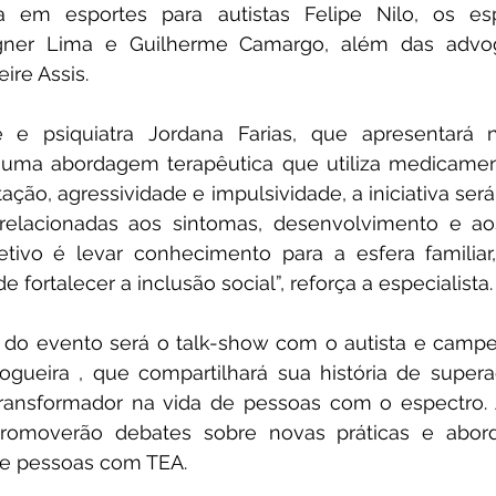
sta em esportes para autistas Felipe Nilo, os esp
gner Lima e Guilherme Camargo, além das advog
ire Assis.
e e psiquiatra Jordana Farias, que apresentará 
 uma abordagem terapêutica que utiliza medicamento
ção, agressividade e impulsividade, a iniciativa será 
relacionadas aos sintomas, desenvolvimento e a
etivo é levar conhecimento para a esfera familiar, 
 fortalecer a inclusão social”, reforça a especialista.
do evento será o talk-show com o autista e campe
r Nogueira , que compartilhará sua história de supe
ransformador na vida de pessoas com o espectro. A
romoverão debates sobre novas práticas e abord
e pessoas com TEA.