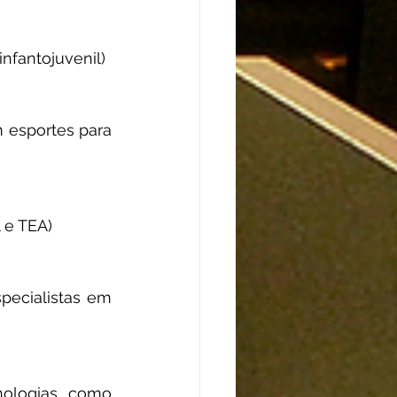
nfantojuvenil)
m esportes para 
l e TEA)
ecialistas em 
nologias como 