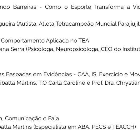
ndo Barreiras - Como o Esporte Transforma a Vi
ueira (Autista, Atleta Tetracampeão Mundial Parajiujit
do Comportamento Aplicada no TEA
atiana Serra (Psicóloga, Neuropsicóloga, CEO do Instit
as Baseadas em Evidências - CAA, IS, Exercício e M
ábatta Martins, T.O Carla Caroline e Prof. Dra. Chrysti
m, Comunicação e Fala
batta Martins (Especialista em ABA, PECS e TEACCH)