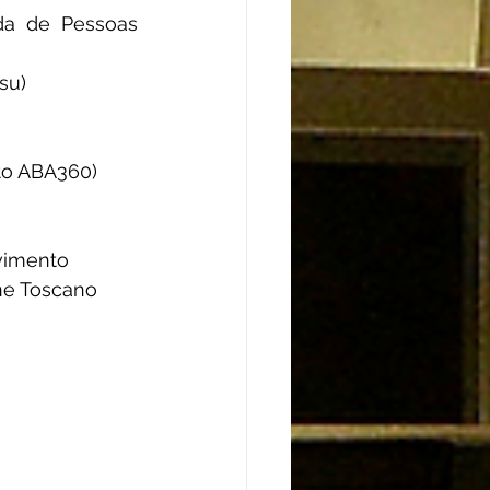
da de Pessoas 
su)
uto ABA360)
ovimento
ane Toscano