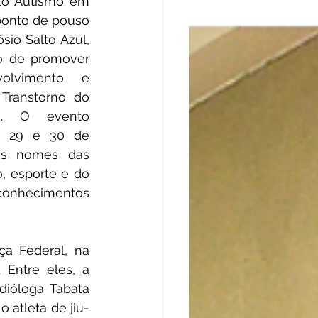
to Autismo em 
onto de pouso 
io Salto Azul, 
 de promover 
olvimento e 
Transtorno do 
). O evento 
, 29 e 30 de 
es nomes das 
, esporte e do 
 conhecimentos 
a Federal, na 
Entre eles, a 
dióloga Tabata 
 atleta de jiu-