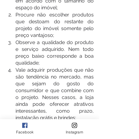
em acordo com o tamanho do 
espaço do imóvel;
Procure não escolher produtos 
que destoam do restante do 
projeto do imóvel somente pelo 
preço vantajoso;
Observe a qualidade do produto 
e serviço adquirido. Nem todo 
preço baixo corresponde a boa 
qualidade;
Vale adquirir produções que não 
são tendência no mercado, mas 
que sejam do gosto do 
consumidor e que combine com 
o projeto. Nesses casos, a loja 
ainda pode oferecer atrativos 
interessantes, como prazo, 
instalação grátis e brindes;
Alguns produtos valem ser 
adquiridos de forma presencial, 
Facebook
Instagram
indo até a loja, como cama, sofá, 