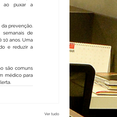
 ao puxar a 
 da prevenção. 
s semanais de 
té 10 anos. Uma 
 e reduzir a 
ão são comuns 
um médico para 
erta.
Ver tudo