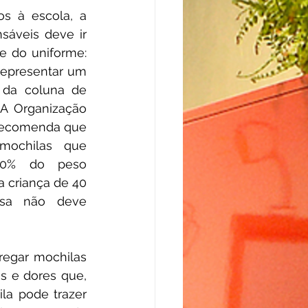
os à escola, a 
sáveis deve ir 
e do uniforme: 
epresentar um 
 da coluna de 
 A Organização 
recomenda que 
mochilas que 
0% do peso 
a criança de 40 
sa não deve 
egar mochilas 
 e dores que, 
a pode trazer 