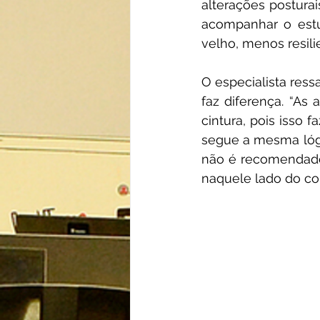
alterações postura
acompanhar o estu
velho, menos resili
O especialista ress
faz diferença. “As
cintura, pois isso 
segue a mesma lógi
não é recomendado 
naquele lado do cor