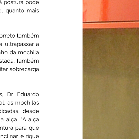
á postura pode 
, quanto mais 
correto também 
 ultrapassar a 
nho da mochila 
ustada. Também 
ar sobrecarga 
 Dr. Eduardo 
l, as mochilas 
icadas, desde 
 alça. “A alça 
ntura para que 
nclinar e fique 