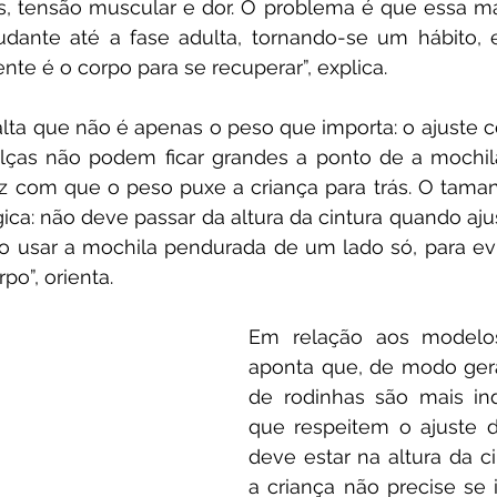
is, tensão muscular e dor. O problema é que essa m
dante até a fase adulta, tornando-se um hábito, e
ente é o corpo para se recuperar”, explica.
alta que não é apenas o peso que importa: o ajuste 
 alças não podem ficar grandes a ponto de a mochila
faz com que o peso puxe a criança para trás. O tama
ca: não deve passar da altura da cintura quando aj
usar a mochila pendurada de um lado só, para evit
po”, orienta.
Em relação aos modelos,
aponta que, de modo gera
de rodinhas são mais ind
que respeitem o ajuste da
deve estar na altura da ci
a criança não precise se i