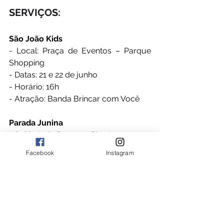
SERVIÇOS:
São João Kids
- Local: Praça de Eventos – Parque 
Shopping
- Datas: 21 e 22 de junho
- Horário: 16h
- Atração: Banda Brincar com Você
Parada Junina
- Saída: Loja Renner – Piso L2
- Datas: 28 e 29 de junho
Facebook
Instagram
- Horário: 16h
- Atração: Trio de forró pé de serra 
circulando pelo shopping