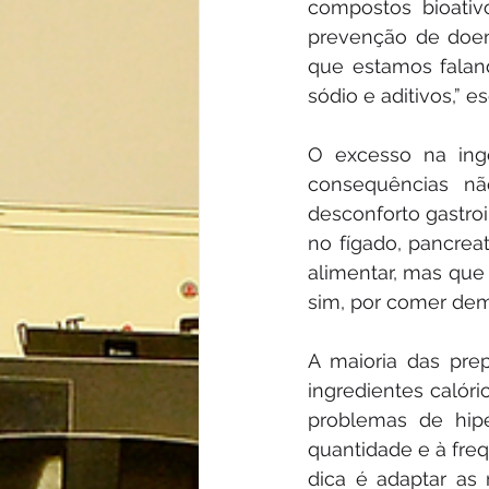
compostos bioativ
prevenção de doen
que estamos falan
sódio e aditivos,” e
O excesso na ing
consequências n
desconforto gastroin
no fígado, pancreat
alimentar, mas que
sim, por comer dem
A maioria das prep
ingredientes calór
problemas de hipe
quantidade e à freq
dica é adaptar as 