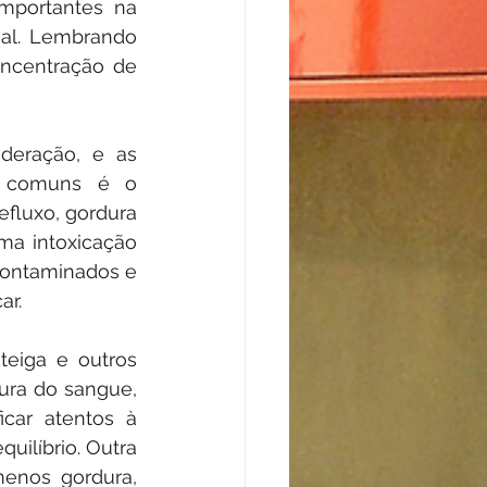
mportantes na 
al. Lembrando 
ncentração de 
eração, e as 
 comuns é o 
efluxo, gordura 
ma intoxicação 
ontaminados e 
ar.
eiga e outros 
ura do sangue, 
car atentos à 
ilíbrio. Outra 
enos gordura, 