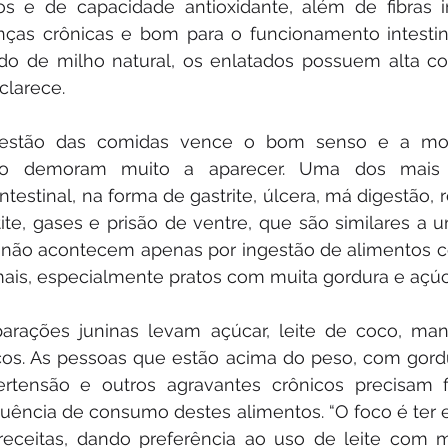
os e de capacidade antioxidante, além de fibras i
ças crônicas e bom para o funcionamento intestin
do de milho natural, os enlatados possuem alta co
sclarece.
estão das comidas vence o bom senso e a mod
ão demoram muito a aparecer. Uma dos mais
testinal, na forma de gastrite, úlcera, má digestão, r
ite, gases e prisão de ventre, que são similares a u
 não acontecem apenas por ingestão de alimentos c
ais, especialmente pratos com muita gordura e açúc
arações juninas levam açúcar, leite de coco, mant
icos. As pessoas que estão acima do peso, com gord
rtensão e outros agravantes crônicos precisam fi
uência de consumo destes alimentos. “O foco é ter equ
receitas, dando preferência ao uso de leite com m