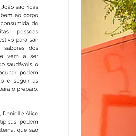
João são ricas 
 bem ao corpo 
consumida de 
tas pessoas 
tivo para sair 
 sabores dos 
ue vem a ser 
 saudáveis, o 
açúcar podem 
o é seguir as 
ara o preparo, 
 Danielle Alice 
ípicas podem 
teína, que são 