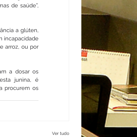
mas de saúde”, 
cia a glúten, 
m incapacidade 
e arroz, ou por 
am a dosar os 
ta junina, é 
a procurem os 
Ver tudo