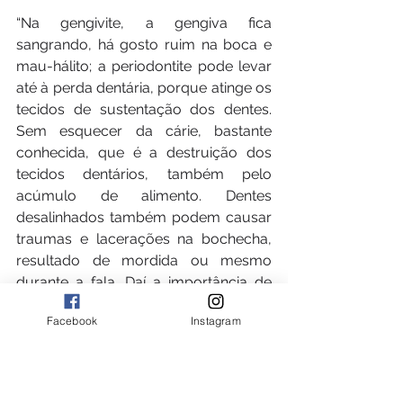
“Na gengivite, a gengiva fica 
sangrando, há gosto ruim na boca e 
mau-hálito; a periodontite pode levar 
até à perda dentária, porque atinge os 
tecidos de sustentação dos dentes. 
Sem esquecer da cárie, bastante 
conhecida, que é a destruição dos 
tecidos dentários, também pelo 
acúmulo de alimento. Dentes 
desalinhados também podem causar 
traumas e lacerações na bochecha, 
resultado de mordida ou mesmo 
durante a fala. Daí a importância de 
alinhar os dentes”, assinala Andressa 
Facebook
Instagram
Lira.
Utilizando o Invisalign, é possível fazer 
um tratamento até 50% mais rápido, 